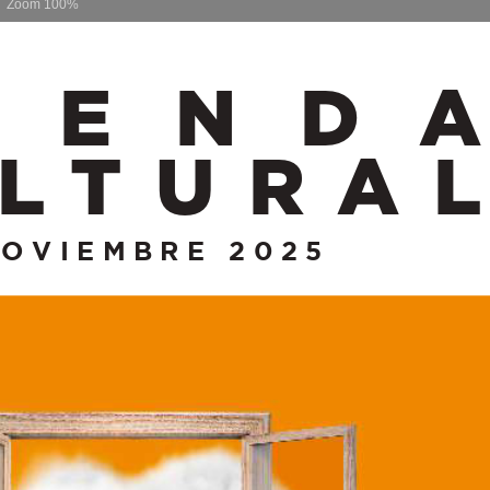
Zoom
100%