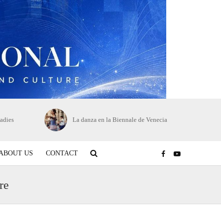
adies
La danza en la Biennale de Venecia
ABOUT US
CONTACT
re