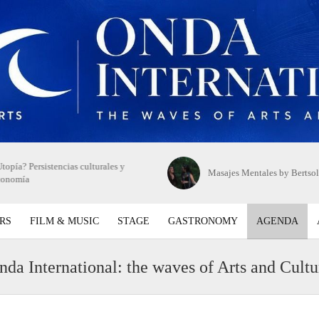
topía? Persistencias culturales y
Masajes Mentales by Bertsol
conomía
RS
FILM & MUSIC
STAGE
GASTRONOMY
AGENDA
nda International: the waves of Arts and Cultu