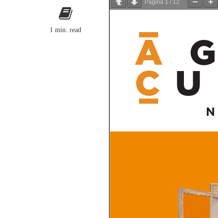
Página
1
/
12
1 min. read