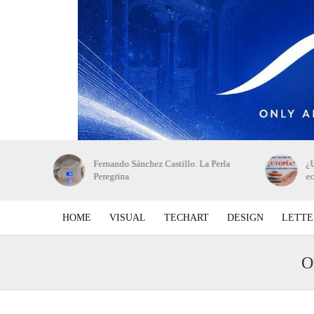
 de bellas
Fernando Sánchez Castillo. La Perla
¿U
Peregrina
e
HOME
VISUAL
TECHART
DESIGN
LETTE
O