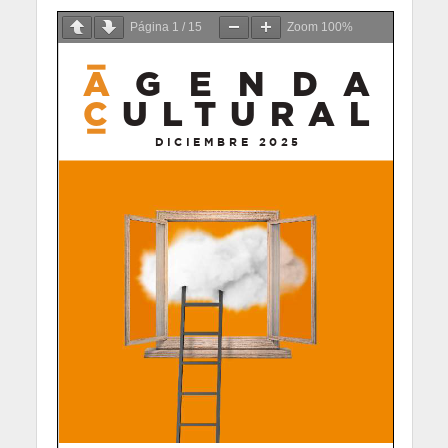
Página
1
/
15
Zoom
100%