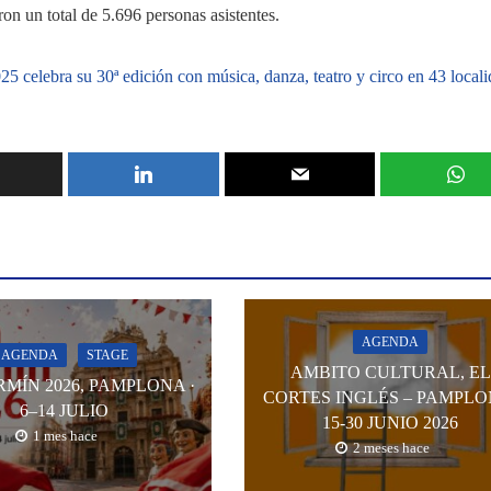
ron un total de 5.696 personas asistentes.
5 celebra su 30ª edición con música, danza, teatro y circo en 43 local
AGENDA
AGENDA
STAGE
AMBITO CULTURAL, EL
RMÍN 2026, PAMPLONA ·
CORTES INGLÉS – PAMPLO
6–14 JULIO
15-30 JUNIO 2026
1 mes hace
2 meses hace