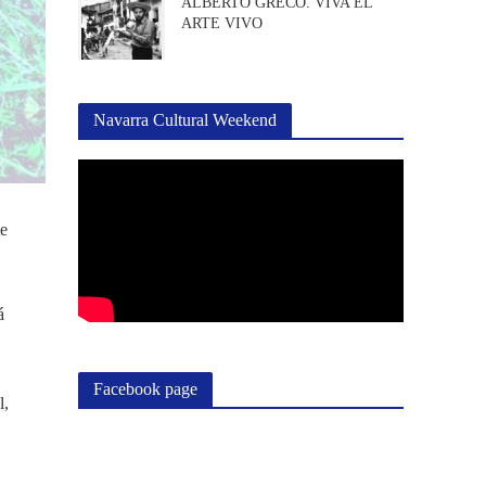
ALBERTO GRECO. VIVA EL
ARTE VIVO
Navarra Cultural Weekend
te
á
Facebook page
l,