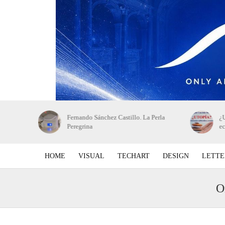
 de bellas
Fernando Sánchez Castillo. La Perla
¿U
Peregrina
e
HOME
VISUAL
TECHART
DESIGN
LETTE
O