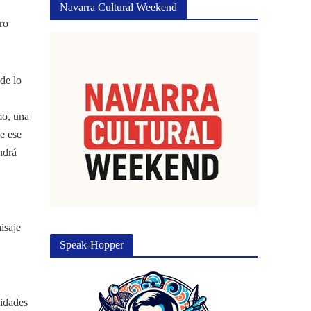
Navarra Cultural Weekend
ro
de lo
mo, una
de ese
endrá
aisaje
Speak-Hopper
lidades