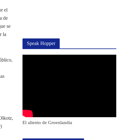
r el
ca de
que se
r la
Speak Hopper
úblico,
las
Olkotz,
El aliento de Groenlandia
)