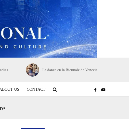
adies
La danza en la Biennale de Venecia
ABOUT US
CONTACT
re