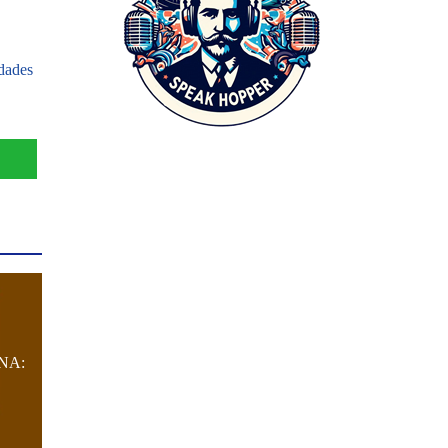
idades
NA: