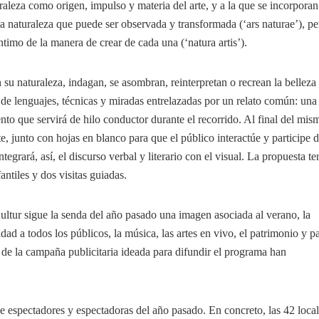
raleza como origen, impulso y materia del arte, y a la que se incorporan
na naturaleza que puede ser observada y transformada (‘ars naturae’), pe
timo de la manera de crear de cada una (‘natura artis’).
su naturaleza, indagan, se asombran, reinterpretan o recrean la belleza 
 de lenguajes, técnicas y miradas entrelazadas por un relato común: una
nto que servirá de hilo conductor durante el recorrido. Al final del mis
te, junto con hojas en blanco para que el público interactúe y participe 
tegrará, así, el discurso verbal y literario con el visual. La propuesta t
antiles y dos visitas guiadas.
ultur sigue la senda del año pasado una imagen asociada al verano, la
idad a todos los públicos, la música, las artes en vivo, el patrimonio y p
s de la campaña publicitaria ideada para difundir el programa han
de espectadores y espectadoras del año pasado. En concreto, las 42 loca