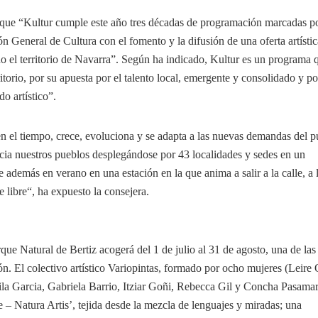
que “Kultur cumple este año tres décadas de programación marcadas po
n General de Cultura con el fomento y la difusión de una oferta artísti
odo el territorio de Navarra”. Según ha indicado, Kultur es un programa 
ritorio, por su apuesta por el talento local, emergente y consolidado y po
do artístico”.
 el tiempo, crece, evoluciona y se adapta a las nuevas demandas del p
cia nuestros pueblos desplegándose por 43 localidades y sedes en un
 además en verano en una estación en la que anima a salir a la calle, a 
ire libre“, ha expuesto la consejera.
rque Natural de Bertiz acogerá del 1 de julio al 31 de agosto, una de las
ón. El colectivo artístico Variopintas, formado por ocho mujeres (Leire 
Mila Garcia, Gabriela Barrio, Itziar Goñi, Rebecca Gil y Concha Pasamar
– Natura Artis’, tejida desde la mezcla de lenguajes y miradas; una