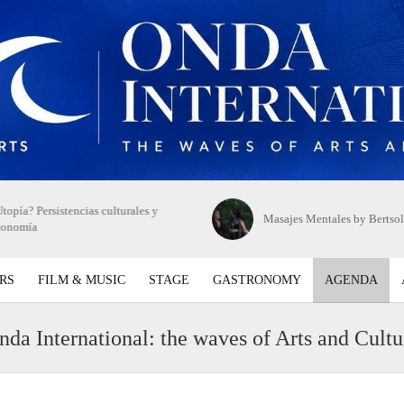
topía? Persistencias culturales y
Masajes Mentales by Bertsol
conomía
RS
FILM & MUSIC
STAGE
GASTRONOMY
AGENDA
nda International: the waves of Arts and Cultu