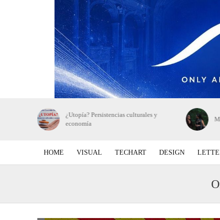
Perla
¿Utopía? Persistencias culturales y
Ma
economía
HOME
VISUAL
TECHART
DESIGN
LETTE
O