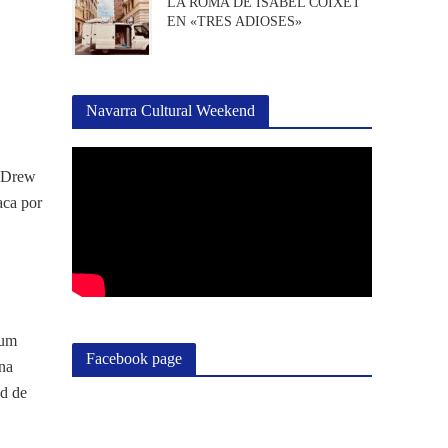
LA ROMA DE ISABEL COIXET
EN «TRES ADIOSES»
Navarra Cultural Weekend
n Drew
aca por
bum
Facebook page
una
ad de