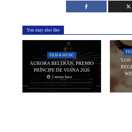
You may also like
FI
FILM & MUSIC
‘LOS
AURORA BELTRÁN, PREMIO
REG
PRÍNCIPE DE VIANA 2026
WE
2 meses hace