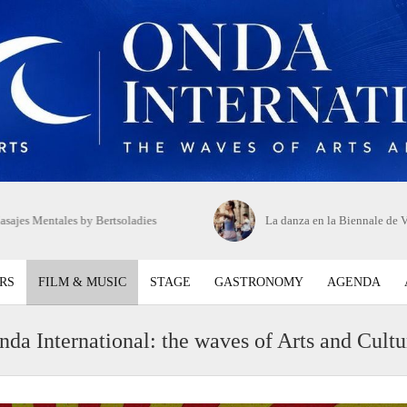
sajes Mentales by Bertsoladies
La danza en la Biennale de 
RS
FILM & MUSIC
STAGE
GASTRONOMY
AGENDA
nda International: the waves of Arts and Cultu