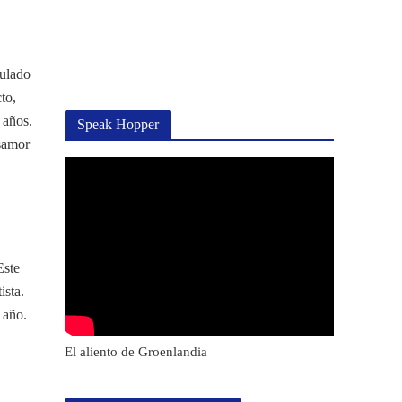
tulado
to,
 años.
Speak Hopper
esamor
Este
ista.
año. ​
El aliento de Groenlandia