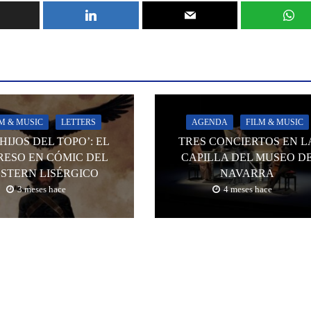
LM & MUSIC
LETTERS
AGENDA
FILM & MUSIC
 HIJOS DEL TOPO’: EL
TRES CONCIERTOS EN L
RESO EN CÓMIC DEL
CAPILLA DEL MUSEO D
STERN LISÉRGICO
NAVARRA
3 meses hace
4 meses hace