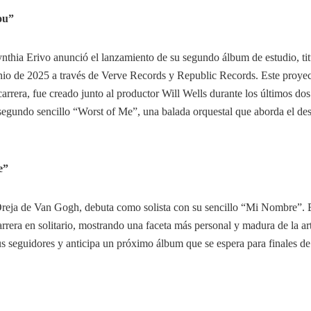
ou”
ynthia Erivo anunció el lanzamiento de su segundo álbum de estudio, ti
junio de 2025 a través de Verve Records y Republic Records. Este proyec
arrera, fue creado junto al productor Will Wells durante los últimos dos
segundo sencillo “Worst of Me”, una balada orquestal que aborda el d
e”
Oreja de Van Gogh, debuta como solista con su sencillo “Mi Nombre”. 
rrera en solitario, mostrando una faceta más personal y madura de la art
us seguidores y anticipa un próximo álbum que se espera para finales de 