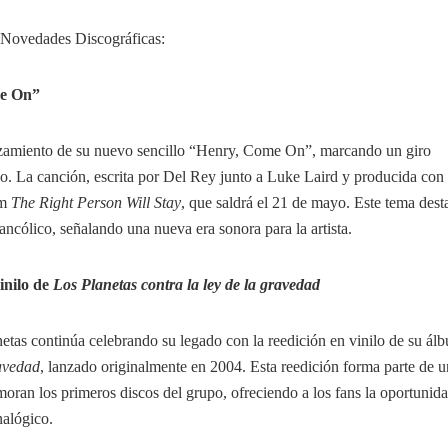
​Novedades Discográficas:​
e On”
zamiento de su nuevo sencillo “Henry, Come On”, marcando un giro
ativo. La canción, escrita por Del Rey junto a Luke Laird y producida co
um
The Right Person Will Stay
, que saldrá el 21 de mayo. Este tema dest
ncólico, señalando una nueva era sonora para la artista. ​
inilo de
Los Planetas contra la ley de la gravedad
etas continúa celebrando su legado con la reedición en vinilo de su ál
ravedad
, lanzado originalmente en 2004. Esta reedición forma parte de 
oran los primeros discos del grupo, ofreciendo a los fans la oportunid
alógico. ​