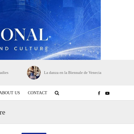
adies
La danza en la Biennale de Venecia
ABOUT US
CONTACT
re