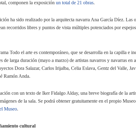
total, componen la exposición
un total de 21 obras
.
ción ha sido realizado por la arquitecta navarra Ana García Díez. Las 
ean recorridos libres y puntos de vista múltiples potenciados por espejo
ama Todo el arte es contemporáneo, que se desarrolla en la capilla e in
s de larga duración (mayo a marzo) de artistas navarros y navarras en a
ectos Dora Salazar, Carlos Irijalba, Celia Eslava, Gentz del Valle, Jav
sé Ramón Anda.
ción con un texto de Iker Fidalgo Alday, una breve biografía de la artis
 imágenes de la sala. Se podrá obtener gratuitamente en el propio Museo
el Museo
.
ñamiento cultural