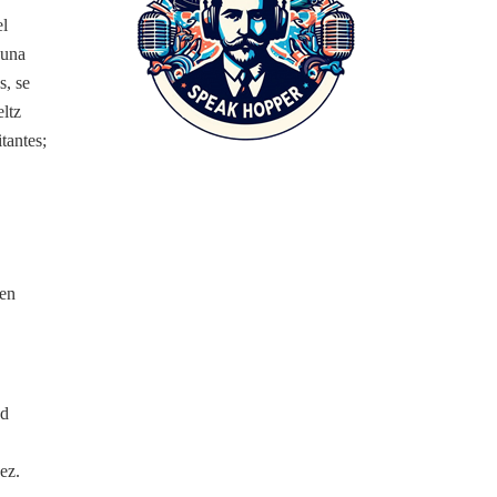
el
 una
s, se
eltz
tantes;
 en
ad
ez.