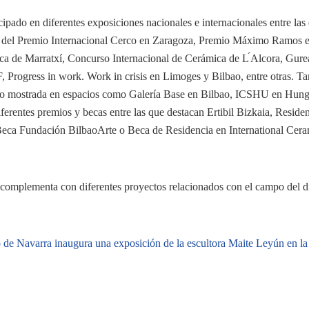
icipado en diferentes exposiciones nacionales e internacionales entre las
co del Premio Internacional Cerco en Zaragoza, Premio Máximo Ramos 
ica de Marratxí, Concurso Internacional de Cerámica de L ́Alcora, Gur
Progress in work. Work in crisis en Limoges y Bilbao, entre otras. T
ido mostrada en espacios como Galería Base en Bilbao, ICSHU en Hung
entes premios y becas entre las que destacan Ertibil Bizkaia, Reside
, Beca Fundación BilbaoArte o Beca de Residencia en International Cer
e complementa con diferentes proyectos relacionados con el campo del d
de Navarra inaugura una exposición de la escultora Maite Leyún en la