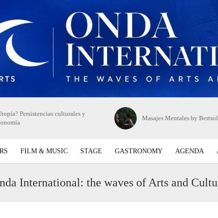
topía? Persistencias culturales y
Masajes Mentales by Bertsol
conomía
RS
FILM & MUSIC
STAGE
GASTRONOMY
AGENDA
nda International: the waves of Arts and Cultu