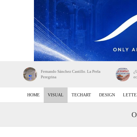
 de bellas
Fernando Sánchez Castillo. La Perla
¿U
Peregrina
e
HOME
VISUAL
TECHART
DESIGN
LETTE
O