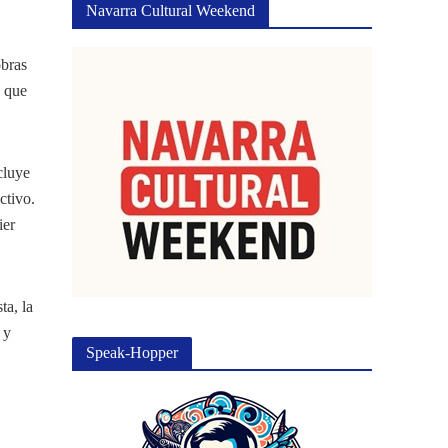
Navarra Cultural Weekend
obras
s que
cluye
ctivo.
ier
ta, la
 y
Speak-Hopper