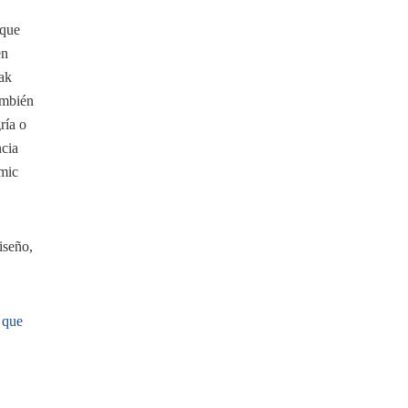
 que
en
eak
ambién
ría o
ncia
amic
iseño,
 que