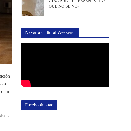
GINA ARIZPE PRESENTS «LO
QUE NO SE VE»
Navarra Cultural Weekend
sición
to a
ce un
Facebook page
les la