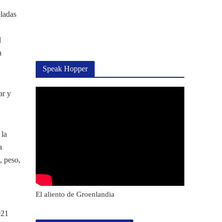
eladas
l
a
Speak Hopper
ar y
 la
a
, peso,
El aliento de Groenlandia
021