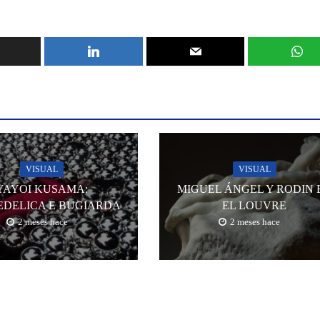
VISUAL
VISUAL
YAYOI KUSAMA:
MIGUEL ÁNGEL Y RODIN 
EDELICA E BUGIARDA
EL LOUVRE
2 meses hace
2 meses hace