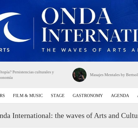
topía? Persistencias culturales y
Masajes Mentales by Bertsol
conomía
RS
FILM & MUSIC
STAGE
GASTRONOMY
AGENDA
nda International: the waves of Arts and Cultu