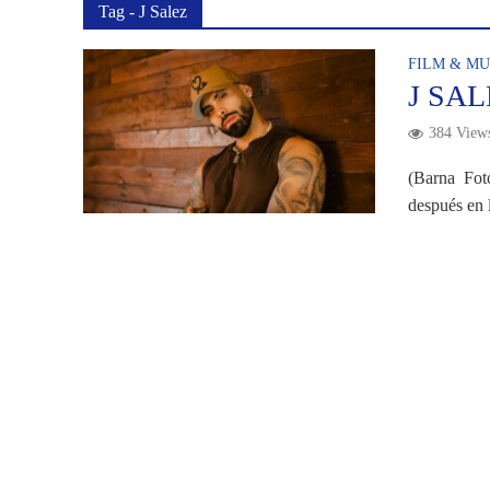
Tag - J Salez
FILM & MU
J SA
384 View
(Barna Foto
después en l