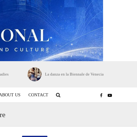
adies
La danza en la Biennale de Venecia
ABOUT US
CONTACT
re