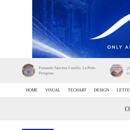
 de bellas
Fernando Sánchez Castillo. La Perla
¿U
Peregrina
e
HOME
VISUAL
TECHART
DESIGN
LETTE
O