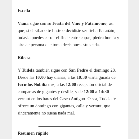
Estella
Viana
sigue con su
Fiesta del Vino y Patrimonio
, así
que, si el sábado te liaste o decidiste ser fiel a Barañáin,
todavía puedes cerrar el finde entre copas, piedra bonita y
aire de persona que toma decisiones estupendas.
Ribera
Y
Tudela
también sigue con
San Pedro
el domingo 28.
Desde las
10:00
hay dianas, a las
10:30
visita guiada de
Escudos Nobiliarios
, a las
12:00
recepción oficial de
comparsas de gigantes y desfile, y de
12:00 a 14:30
vermut en los bares del Casco Antiguo. O sea, Tudela te
ofrece un domingo con gigantes, calle y vermut, que
sinceramente no suena nada mal.
Resumen rápido