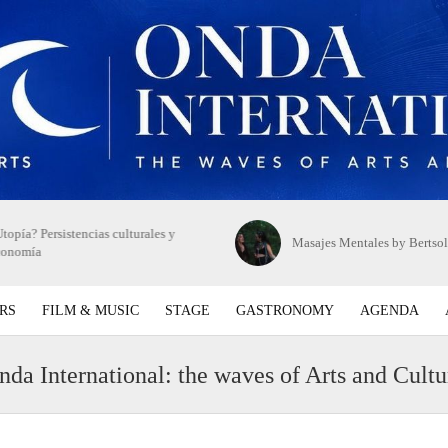
topía? Persistencias culturales y
Masajes Mentales by Bertsol
conomía
RS
FILM & MUSIC
STAGE
GASTRONOMY
AGENDA
nda International: the waves of Arts and Cultu