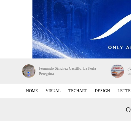
 de bellas
Fernando Sánchez Castillo. La Perla
¿U
Peregrina
e
HOME
VISUAL
TECHART
DESIGN
LETTE
O