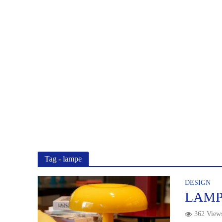
Tag - lampe
DESIGN
LAMP
362 View