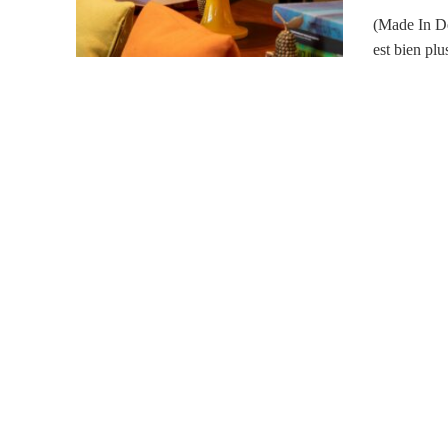
(Made In De
est bien plu