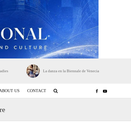
adies
La danza en la Biennale de Venecia
ABOUT US
CONTACT
re