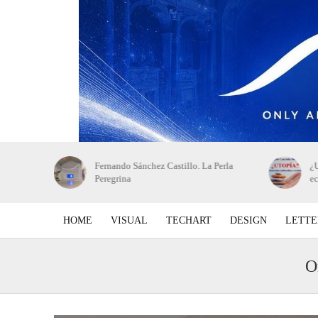
 de bellas
Fernando Sánchez Castillo. La Perla
¿U
Peregrina
e
HOME
VISUAL
TECHART
DESIGN
LETTE
O