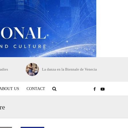
adies
La danza en la Biennale de Venecia
ABOUT US
CONTACT
re