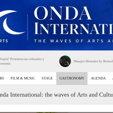
topía? Persistencias culturales y
Masajes Mentales by Bertsol
conomía
RS
FILM & MUSIC
STAGE
GASTRONOMY
AGENDA
nda International: the waves of Arts and Cultu