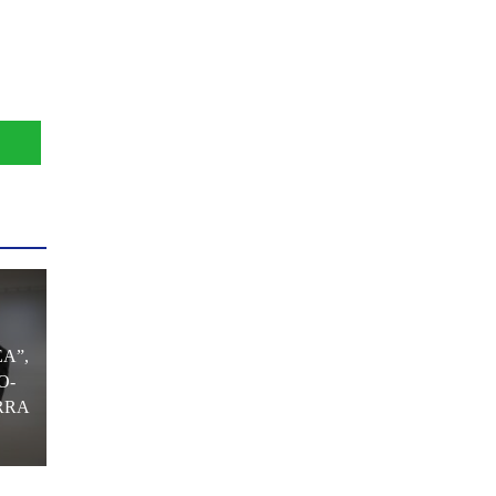
A”,
O-
RRA