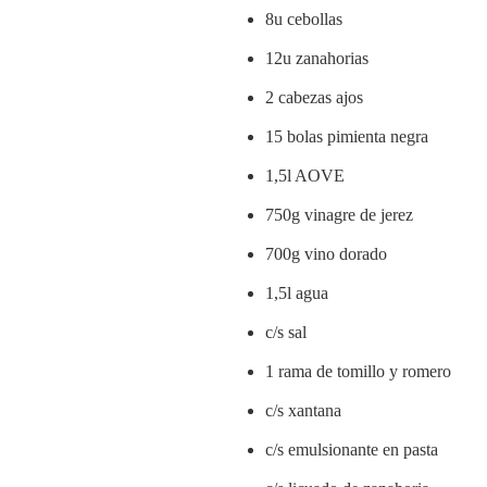
8u cebollas
12u zanahorias
2 cabezas ajos
15 bolas pimienta negra
1,5l AOVE
750g vinagre de jerez
700g vino dorado
1,5l agua
c/s sal
1 rama de tomillo y romero
c/s xantana
c/s emulsionante en pasta