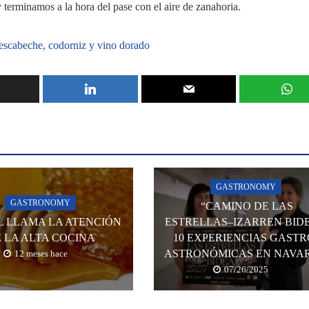
 terminamos a la hora del pase con el aire de zanahoria.
 escabeche, codorniz y vino dorado
GASTRONOMY
GASTRONOMY
“CAMINO DE LAS
L LLAMA LA ATENCIÓN
ESTRELLAS–IZARREN BIDE
 LA ALTA COCINA
10 EXPERIENCIAS GASTR
ASTRONÓMICAS EN NAVA
12 meses hace
07/26/2025