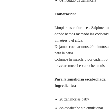
c/s licuado de zanahoria
Elaboración:
Limpiar las codornices. Salpimentar
donde hemos marcado las codornice
vinagres y el agua.
Dejamos cocinar unos 40 minutos a 
para la carta.
Colamos la mezcla y por cada litro
mezclaremos el escabeche emulsion
Para la zanahoria escabechada
Ingredientes:
20 zanahorias baby
c/s escabeche sin emulsionar