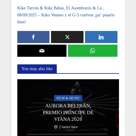
Kike Turrón & Kike Babas, El Asombrario & Co.,
08/09/2025 – Kiko Veneno y el G-5 vuelven ¡pa’ pasarlo
bien!
You may also like
FILM & MUSIC
AURORA BELTRÁN,
PREMIO PRÍNCIPE DE
VIANA 2026
2 meses hace