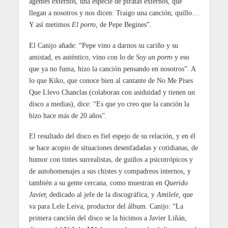
agentes externos, una especie de piratas externos, que
llegan a nosotros y nos dicen: Traigo una canción, quillo…
Y así metimos
El porro,
de Pepe Begines”.
El Canijo añade: “Pepe vino a darnos su cariño y su
amistad, es auténtico, vino con lo de
Soy un porro
y eso
que ya no fuma, hizo la canción pensando en nosotros”. A
lo que Kiko, que conoce bien al cantante de No Me Pises
Que Llevo Chanclas (colaboran con asiduidad y tienen un
disco a medias), dice: “Es que yo creo que la canción la
hizo hace más de 20 años”.
El resultado del disco es fiel espejo de su relación, y en él
se hace acopio de situaciones desenfadadas y cotidianas, de
humor con tintes surrealistas, de guiños a psicotrópicos y
de autohomenajes a sus chistes y compadreos internos, y
también a su gente cercana, como muestran en
Querido
Javier,
dedicado al jefe de la discográfica, y
Amilele,
que
va para Lele Leiva, productor del álbum. Canijo: “La
primera canción del disco se la hicimos a Javier Liñán,