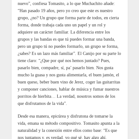
nuevo”, confiesa Tomasito, a lo que Muchachito añade:
“Han pasado 19 años, pero yo creo que este es nuestro
grupo, ¿no? Un grupo que forma parte de todos, en cierta
forma, donde trabaja cada uno un papel y un rol y
adquiere un carácter familiar. La diferencia entre los
grupos y las bandas es que tú puedes formar una banda,
pero un grupo tú no puedes formarlo, un grupo se forma,
¿sabes? Es un lazo más familiar”. El Canijo por su parte lo
tiene claro: “¿Que por qué nos hemos juntado? Pues,
pasarlo bien, compadre, sí, pa’ pasarlo bien. Nos gusta
mucho la guasa y nos gusta alimentarla, el buen jamón, el
buen queso, beber buen vino de Jerez, coger las guitarritas
y componer canciones, hablar de música y fumar nuestros
porritos de hierbita… La verdad, nosotros somos de los
que disfrutamos de la vida”.
Desde esa manera, epicúrea y disfrutona de tomarse la
vida, emana su método compositivo. Tomasito apunta a la
naturalidad y la conexión entre ellos como base: “Es que
nos juntamos y, es verdad, yo qué sé, hay algo ahí,