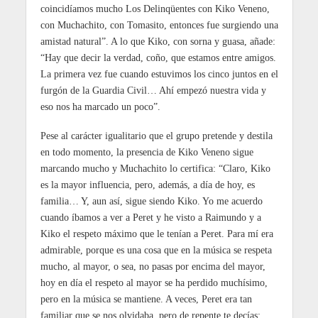
coincidíamos mucho Los Delinqüentes con Kiko Veneno,
con Muchachito, con Tomasito, entonces fue surgiendo una
amistad natural”. A lo que Kiko, con sorna y guasa, añade:
“Hay que decir la verdad, coño, que estamos entre amigos.
La primera vez fue cuando estuvimos los cinco juntos en el
furgón de la Guardia Civil… Ahí empezó nuestra vida y
eso nos ha marcado un poco”.
Pese al carácter igualitario que el grupo pretende y destila
en todo momento, la presencia de Kiko Veneno sigue
marcando mucho y Muchachito lo certifica: “Claro, Kiko
es la mayor influencia, pero, además, a día de hoy, es
familia… Y, aun así, sigue siendo Kiko. Yo me acuerdo
cuando íbamos a ver a Peret y he visto a Raimundo y a
Kiko el respeto máximo que le tenían a Peret. Para mí era
admirable, porque es una cosa que en la música se respeta
mucho, al mayor, o sea, no pasas por encima del mayor,
hoy en día el respeto al mayor se ha perdido muchísimo,
pero en la música se mantiene. A veces, Peret era tan
familiar que se nos olvidaba, pero de repente te decías: