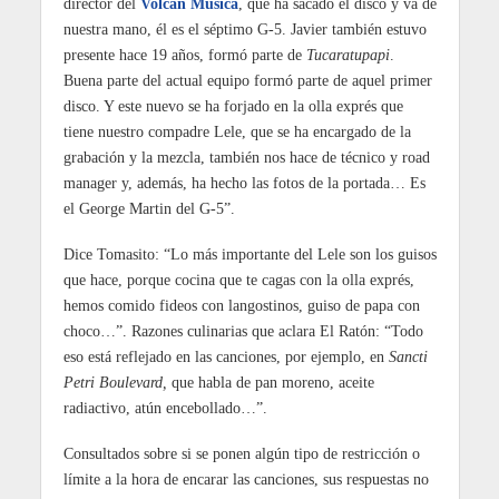
director del
Volcán Música
, que ha sacado el disco y va de
nuestra mano, él es el séptimo G-5. Javier también estuvo
presente hace 19 años, formó parte de
Tucaratupapi
.
Buena parte del actual equipo formó parte de aquel primer
disco. Y este nuevo se ha forjado en la olla exprés que
tiene nuestro compadre Lele, que se ha encargado de la
grabación y la mezcla, también nos hace de técnico y road
manager y, además, ha hecho las fotos de la portada… Es
el George Martin del G-5”.
Dice Tomasito: “Lo más importante del Lele son los guisos
que hace, porque cocina que te cagas con la olla exprés,
hemos comido fideos con langostinos, guiso de papa con
choco…”. Razones culinarias que aclara El Ratón: “Todo
eso está reflejado en las canciones, por ejemplo, en
Sancti
Petri Boulevard,
que habla de pan moreno, aceite
radiactivo, atún encebollado…”.
Consultados sobre si se ponen algún tipo de restricción o
límite a la hora de encarar las canciones, sus respuestas no