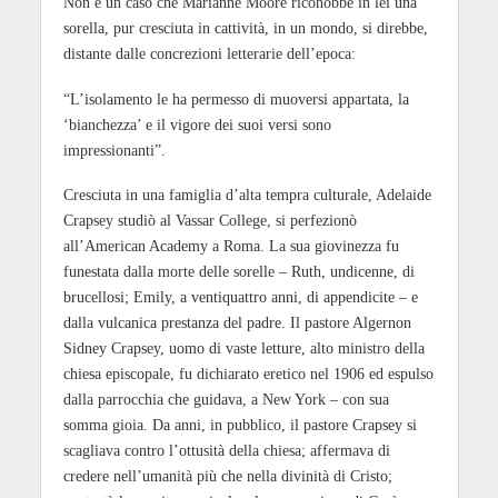
Non è un caso che Marianne Moore riconobbe in lei una
sorella, pur cresciuta in cattività, in un mondo, si direbbe,
distante dalle concrezioni letterarie dell’epoca:
“L’isolamento le ha permesso di muoversi appartata, la
‘bianchezza’ e il vigore dei suoi versi sono
impressionanti”.
Cresciuta in una famiglia d’alta tempra culturale, Adelaide
Crapsey studiò al Vassar College, si perfezionò
all’American Academy a Roma. La sua giovinezza fu
funestata dalla morte delle sorelle – Ruth, undicenne, di
brucellosi; Emily, a ventiquattro anni, di appendicite – e
dalla vulcanica prestanza del padre. Il pastore Algernon
Sidney Crapsey, uomo di vaste letture, alto ministro della
chiesa episcopale, fu dichiarato eretico nel 1906 ed espulso
dalla parrocchia che guidava, a New York – con sua
somma gioia. Da anni, in pubblico, il pastore Crapsey si
scagliava contro l’ottusità della chiesa; affermava di
credere nell’umanità più che nella divinità di Cristo;