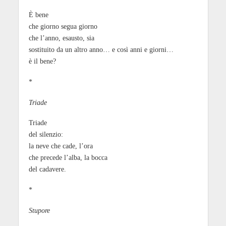
È bene
che giorno segua giorno
che l’anno, esausto, sia
sostituito da un altro anno… e così anni e giorni…
è il bene?
*
Triade
Triade
del silenzio:
la neve che cade, l’ora
che precede l’alba, la bocca
del cadavere.
*
Stupore