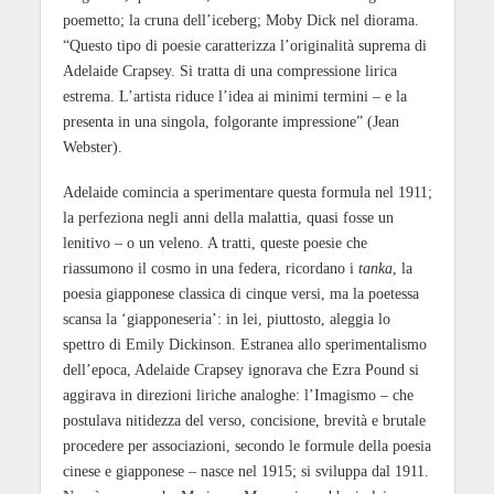
poemetto; la cruna dell’iceberg; Moby Dick nel diorama.
“Questo tipo di poesie caratterizza l’originalità suprema di
Adelaide Crapsey. Si tratta di una compressione lirica
estrema. L’artista riduce l’idea ai minimi termini – e la
presenta in una singola, folgorante impressione” (Jean
Webster).
Adelaide comincia a sperimentare questa formula nel 1911;
la perfeziona negli anni della malattia, quasi fosse un
lenitivo – o un veleno. A tratti, queste poesie che
riassumono il cosmo in una federa, ricordano i
tanka
, la
poesia giapponese classica di cinque versi, ma la poetessa
scansa la ‘giapponeseria’: in lei, piuttosto, aleggia lo
spettro di Emily Dickinson. Estranea allo sperimentalismo
dell’epoca, Adelaide Crapsey ignorava che Ezra Pound si
aggirava in direzioni liriche analoghe: l’Imagismo – che
postulava nitidezza del verso, concisione, brevità e brutale
procedere per associazioni, secondo le formule della poesia
cinese e giapponese – nasce nel 1915; si sviluppa dal 1911.