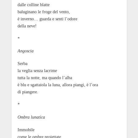
dalle colline blatte
baluginano le froge del vento,
è inverno… guarda e senti l’odore
della neve!
*
Angoscia
Serba
la veglia senza lacrime
tutta la notte, ma quando l’alba
è blu e sgattaiola la luna, allora piangi, è l’ora
di piangere.
*
Ombra lunatica
Immobile
come le ombre proiettate