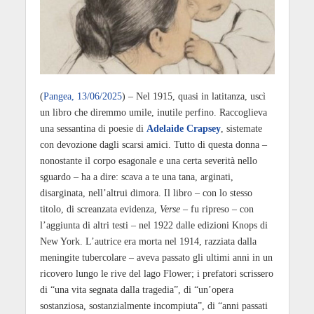
(
Pangea, 13/06/2025
) – Nel 1915, quasi in latitanza, uscì
un libro che diremmo umile, inutile perfino. Raccoglieva
una sessantina di poesie di
Adelaide Crapsey
, sistemate
con devozione dagli scarsi amici. Tutto di questa donna –
nonostante il corpo esagonale e una certa severità nello
sguardo – ha a dire: scava a te una tana, arginati,
disarginata, nell’altrui dimora. Il libro – con lo stesso
titolo, di screanzata evidenza,
Verse
– fu ripreso – con
l’aggiunta di altri testi – nel 1922 dalle edizioni Knops di
New York. L’autrice era morta nel 1914, razziata dalla
meningite tubercolare – aveva passato gli ultimi anni in un
ricovero lungo le rive del lago Flower; i prefatori scrissero
di “una vita segnata dalla tragedia”, di “un’opera
sostanziosa, sostanzialmente incompiuta”, di “anni passati