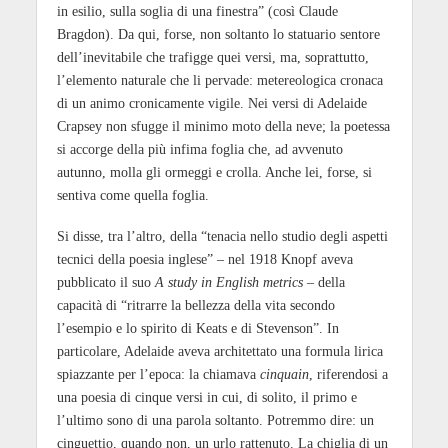
in esilio, sulla soglia di una finestra” (così Claude
Bragdon). Da qui, forse, non soltanto lo statuario sentore
dell’inevitabile che trafigge quei versi, ma, soprattutto,
l’elemento naturale che li pervade: metereologica cronaca
di un animo cronicamente vigile. Nei versi di Adelaide
Crapsey non sfugge il minimo moto della neve; la poetessa
si accorge della più infima foglia che, ad avvenuto
autunno, molla gli ormeggi e crolla. Anche lei, forse, si
sentiva come quella foglia.
Si disse, tra l’altro, della “tenacia nello studio degli aspetti
tecnici della poesia inglese” – nel 1918 Knopf aveva
pubblicato il suo
A study in English metrics
– della
capacità di “ritrarre la bellezza della vita secondo
l’esempio e lo spirito di Keats e di Stevenson”. In
particolare, Adelaide aveva architettato una formula lirica
spiazzante per l’epoca: la chiamava
cinquain
, riferendosi a
una poesia di cinque versi in cui, di solito, il primo e
l’ultimo sono di una parola soltanto. Potremmo dire: un
cinguettio, quando non, un urlo rattenuto. La chiglia di un