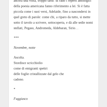
ancora una volta, troppo tardi: di rado i reperti antologici
della poesia americana fanno riferimento a lei. Si è fatta
piccola come i suoi versi, Adelaide, fino a nascondersi in
quel greto di parole: come chi, a riparo da tutto, si mette
sotto il tavolo a scrivere, sottocoperta, e dà alle sedie nomi
stellati, Pegaso, Andromeda, Aldebaran, Sirio…
***
Novembre, notte
Ascolta.
Stordisce scricchiolio
come di emigranti spettri
delle foglie cristallizzate dal gelo che
cadono.
*
Fuggiasco