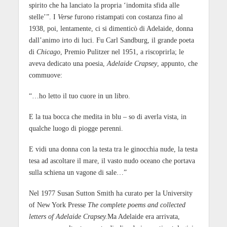
spirito che ha lanciato la propria ‘indomita sfida alle
stelle’”. I
Verse
furono ristampati con costanza fino al
1938, poi, lentamente, ci si dimenticò di Adelaide, donna
dall’animo irto di luci. Fu Carl Sandburg, il grande poeta
di
Chicago
, Premio Pulitzer nel 1951, a riscoprirla; le
aveva dedicato una poesia,
Adelaide Crapsey
, appunto, che
commuove:
“…ho letto il tuo cuore in un libro.
E la tua bocca che medita in blu – so di averla vista, in
qualche luogo di piogge perenni.
E vidi una donna con la testa tra le ginocchia nude, la testa
tesa ad ascoltare il mare, il vasto nudo oceano che portava
sulla schiena un vagone di sale…”
Nel 1977 Susan Sutton Smith ha curato per la University
of New York Presse
The complete poems and collected
letters of Adelaide Crapsey.
Ma Adelaide era arrivata,